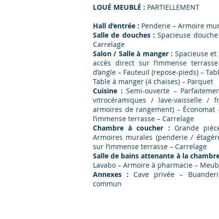
LOUÉ MEUBLÉ :
PARTIELLEMENT
Hall d’entrée :
Penderie – Armoire mur
Salle de douches :
Spacieuse douche 
Carrelage
Salon / Salle à manger :
Spacieuse et
accès direct sur l’immense terras
d’angle – Fauteuil (repose-pieds) – T
Table à manger (4 chaises) – Parquet
Cuisine :
Semi-ouverte – Parfaiteme
vitrocéramiques / lave-vaisselle / 
armoires de rangement) – Économat –
l’immense terrasse – Carrelage
Chambre à coucher :
Grande pièc
Armoires murales (penderie / étagère
sur l’immense terrasse – Carrelage
Salle de bains attenante à la chambre
Lavabo – Armoire à pharmacie – Meub
Annexes :
Cave privée – Buander
commun