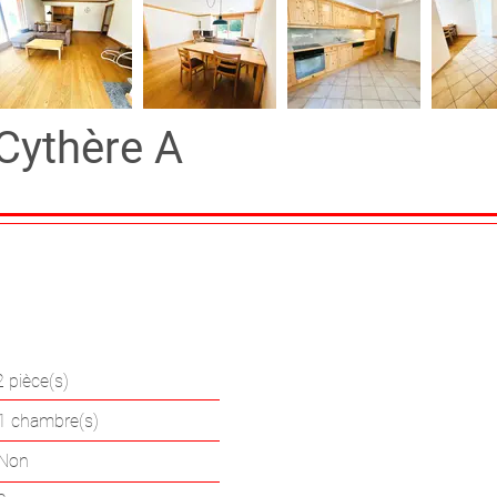
 Cythère A
 pièce(s)
2 pièce(s)
1 chambre(s)
Non