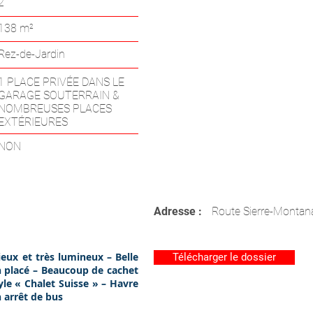
2
138 m²
Rez-de-Jardin
1 PLACE PRIVÉE DANS LE
GARAGE SOUTERRAIN &
NOMBREUSES PLACES
EXTÉRIEURES
NON
Adresse :
Route Sierre-Montan
eux et très lumineux – Belle
Télécharger le dossier
en placé – Beaucoup de cachet
yle « Chalet Suisse » – Havre
 arrêt de bus