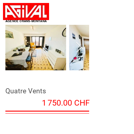
AGENCE CRANS-MONTANA
Quatre Vents
1 750.00 CHF
47 m²
1 chambre(s)
2 pièce(s)