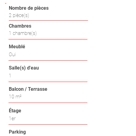
Nombre de pièces
2 pièce(s)
Chambres
1 chambre(s)
Meublé
Oui
Salle(s) d'eau
1
Balcon / Terrasse
10 m²
Étage
1er
Parking