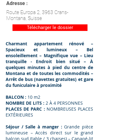
Adresse :
Route Europa 2, 3963 Crans-
Montana, Suisse
Télécharger le dossier
Charmant appartement rénové –
Spacieux et lumineux – Bel
ensoleillement – Magnifique vue – Lieu
tranquille - Endroit bien situé – À
quelques minutes à pied du centre de
Montana et de toutes les commodités –
Arrêt de bus (navettes gratuites) et gare
du funiculaire à proximité
BALCON :
10 m2
NOMBRE DE LITS :
2 À 4 PERSONNES
PLACES DE PARC :
NOMBREUSES PLACES
EXTÉRIEURES
Séjour / Salle à manger :
Grande pièce
lumineuse – Accès direct sur le grand
balcon sud (table / 3 chaises) – Canapé-lit