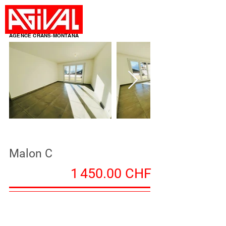
AGENCE CRANS-MONTANA
Malon C
1 450.00 CHF
47 m²
1 chambre(s)
2 pièce(s)