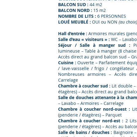
BALCON SUD :
44 m2
BALCON NORD :
15 m2
NOMBRE DE LITS :
6 PERSONNES
LOUÉ MEUBLÉ :
OUI ou NON
(au choix
Hall d’entrée :
Armoires murales (pend
Salle d’eau « visiteurs » :
WC – Lavabo
Séjour / Salle à manger sud :
P
lumineuse – Table à manger (8 chaises
Accès direct au grand balcon sud – 
Cuisine :
Ouverte – Parfaitement équi
/ lave-vaisselle / frigo / congélateu
Nombreuses armoires – Accès dir
Carrelage
Chambre à coucher sud :
Lit double –
étagères) – Accès direct au grand bal
Salle de douches attenante à la cha
– Lavabo – Armoires – Carrelage
Chambre à coucher nord-ouest :
Lit
(penderie / étagères) – Parquet
Chambre à coucher nord-est :
2 Lits
(penderie / étagères) – Accès au balc
Salle de bains / douches :
Baignoire –