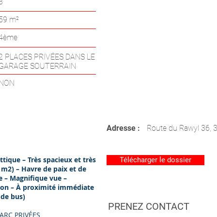
3
59 m²
4ème
2 PLACES PRIVÉES DANS LE
GARAGE SOUTERRAIN
NON
Adresse :
Route du Rawyl 36, 
ique – Très spacieux et très
Télécharger le dossier
 m2) – Havre de paix et de
ée – Magnifique vue –
tion – À proximité immédiate
 de bus)
PRENEZ CONTACT
PARC PRIVÉES