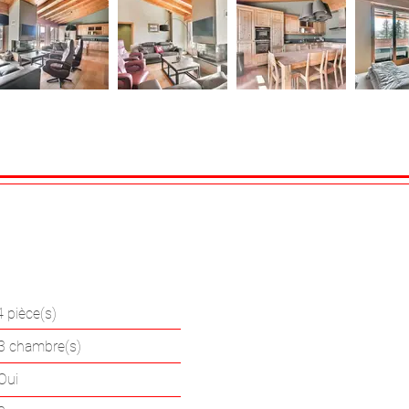
 pièce(s)
4 pièce(s)
3 chambre(s)
Oui