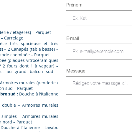
Prénom
)
erie / étagères) – Parquet
 – Carrelage
E-mail
ièce très spacieuse et très
) – 2 Canapés (table basse) –
Grande cheminée – Parquet
pée (plaques vitrocéramiques
r / 2 fours dont 1 à vapeur) –
Message
ect au grand balcon sud –
 Armoires murales (penderie /
con sud – Parquet
mbre sud :
Douche à l’italienne
 double – Armoires murales
 simples – Armoires murales
on nord – Parquet
 Douche à l’italienne – Lavabo